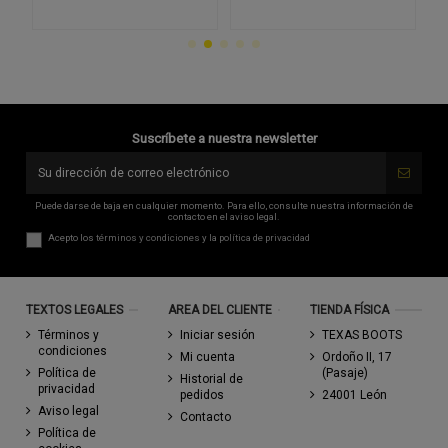
Suscríbete a nuestra newsletter
Puede darse de baja en cualquier momento. Para ello, consulte nuestra información de
contacto en el aviso legal.
Acepto los
términos y condiciones
y la
política de privacidad
TEXTOS LEGALES
AREA DEL CLIENTE
TIENDA FÍSICA
Términos y
Iniciar sesión
TEXAS BOOTS
condiciones
Mi cuenta
Ordoño II, 17
Política de
(Pasaje)
Historial de
privacidad
pedidos
24001 León
Aviso legal
Contacto
Política de