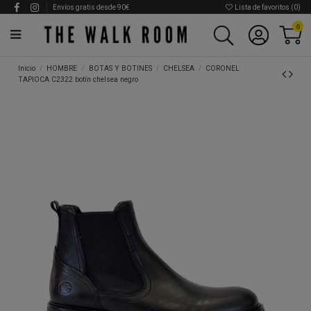
Envíos gratis desde 90€
Lista de favoritos (
0
)
0
Inicio
HOMBRE
BOTAS Y BOTINES
CHELSEA
CORONEL
TAPIOCA C2322 botín chelsea negro