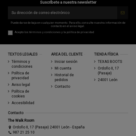
Suscríbete a nuestra newsletter
Puede darse de baja en cualquier momento. Para ello, consulte nuestra información de
contacto en el aviso legal.
Acepto los
términos y condiciones
y la
política de privacidad
TEXTOS LEGALES
AREA DEL CLIENTE
TIENDA FÍSICA
Términos y
Iniciar sesión
TEXAS BOOTS
condiciones
Mi cuenta
Ordoño II, 17
Política de
(Pasaje)
Historial de
privacidad
pedidos
24001 León
Aviso legal
Contacto
Política de
cookies
Accesibilidad
Contacto
The Walk Room
Ordoño II, 17 (Pasaje) 24001 León - España
987 21 25 10