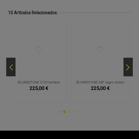
10 Artículos Relacionados:
ry
BLUNDSTONE 2130 burdeos
BLUNDSTONE 587 negro rústico
S
225,00 €
225,00 €