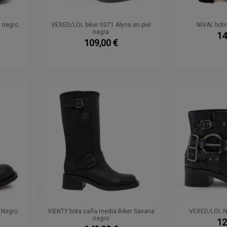
 negro
VEXED/LOL biker 0071 Alyna en piel
NIVAL botin
negra
14
109,00 €
 Negro
VIENTY bota caña media Biker Savana
VEXED/LOL N
negro
12