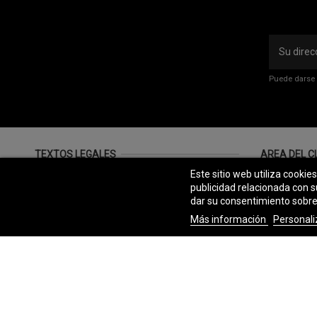
Puede darse 
TEXTOS LEGALES
AREA DEL C
Este sitio web utiliza cookie
Términos y condiciones
Iniciar ses
publicidad relacionada con s
Política de privacidad
Mi cuenta
dar su consentimiento sobre
Aviso legal
Historial d
Más información
Personali
Política de cookies
Contacto
Accesibilidad