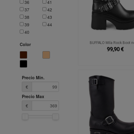
36
41
37
42
38
43
39
44
40
BUFFALO Mila Rock Boot n
Color
99,90 €
Precio Min.
€
Precio Max
€