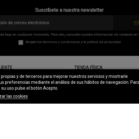
Suscríbete a nuestra newsletter
de baja en cualquier momento. Para ello, consulte nuestra información de contacto en el
Acepto los
términos y condiciones
y la
política de privacidad
LIENTE
TIENDA FÍSICA
s propias y de terceros para mejorar nuestros servicios y mostrarle
ión
TEXAS BOOTS
us preferencias mediante el análisis de sus hábitos de navegación. Par
Ordoño II, 17 (Pasaje)
 su uso pulse el botón Acepto.
e pedidos
24001 León
zar las cookies