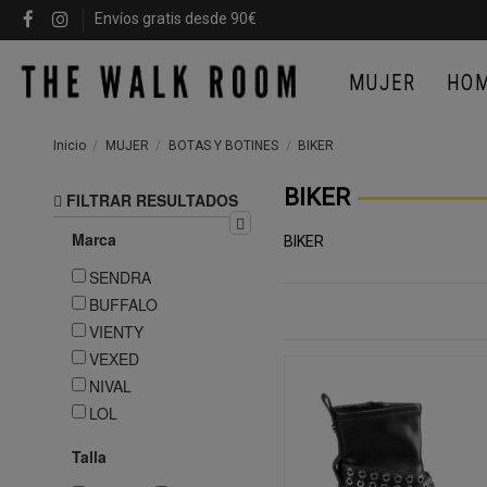
Envíos gratis desde 90€
MUJER
HO
Inicio
MUJER
BOTAS Y BOTINES
BIKER
BIKER
FILTRAR RESULTADOS
Marca
BIKER
SENDRA
BUFFALO
VIENTY
VEXED
NIVAL
LOL
Talla