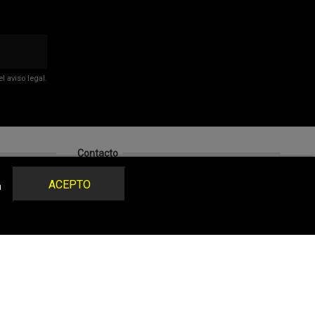
 aviso legal.
Contacto
The Walk Room
ACEPTO
a
Ordoño II, 17 (Pasaje) 24001 León - España
987 21 25 10
659 63 01 52
contacto@thewalkroom.com