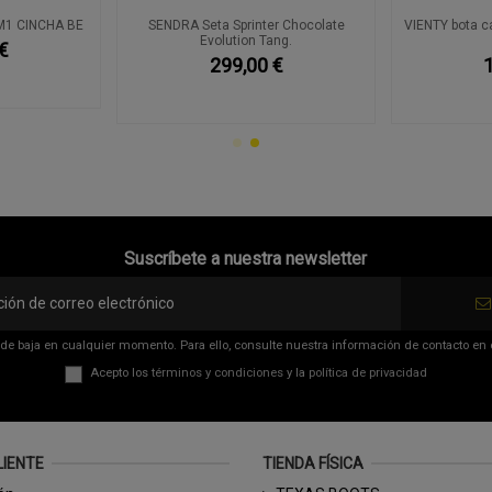
M1 CINCHA BE
SENDRA Seta Sprinter Chocolate
VIENTY bota c
Evolution Tang.
€
299,00 €
Suscríbete a nuestra newsletter
de baja en cualquier momento. Para ello, consulte nuestra información de contacto en el
Acepto los
términos y condiciones
y la
política de privacidad
LIENTE
TIENDA FÍSICA