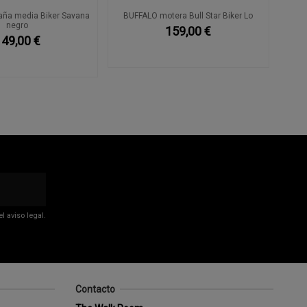
aña media Biker Savana
BUFFALO motera Bull Star Biker Lo
negro
159,00 €
149,00 €
 aviso legal.
Contacto