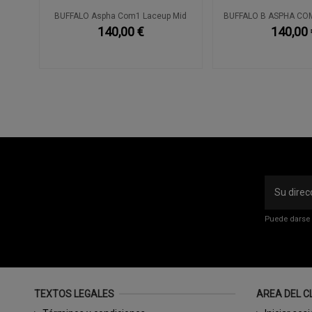
piel
BUFFALO Aspha Com1 Laceup Mid
BUFFALO B ASPHA CO
140,00 €
140,00 
Puede darse 
TEXTOS LEGALES
AREA DEL C