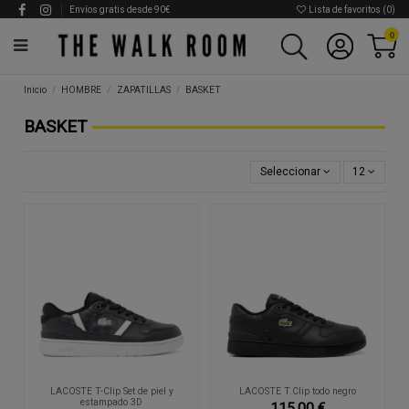
Envíos gratis desde 90€
Lista de favoritos (
0
)
0
Inicio
HOMBRE
ZAPATILLAS
BASKET
BASKET
Seleccionar
12
LACOSTE T-Clip Set de piel y
LACOSTE T.Clip todo negro
estampado 3D
115,00 €