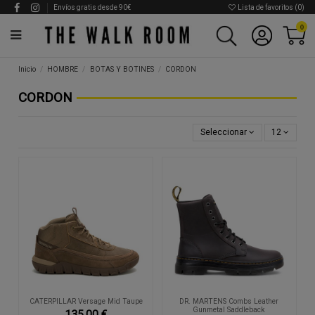
Envíos gratis desde 90€
Lista de favoritos (
0
)
0
Inicio
HOMBRE
BOTAS Y BOTINES
CORDON
CORDON
Seleccionar
12
CATERPILLAR Versage Mid Taupe
DR. MARTENS Combs Leather
Gunmetal Saddleback
135,00 €