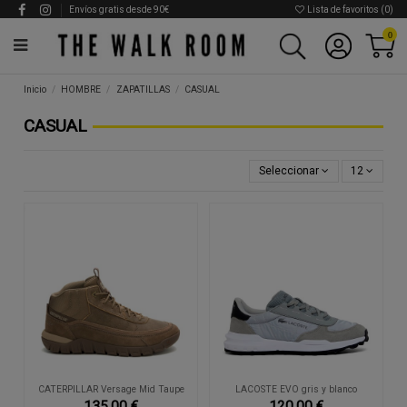
Envíos gratis desde 90€
Lista de favoritos (
0
)
0
Inicio
HOMBRE
ZAPATILLAS
CASUAL
CASUAL
Seleccionar
12
CATERPILLAR Versage Mid Taupe
LACOSTE EVO gris y blanco
135,00 €
120,00 €