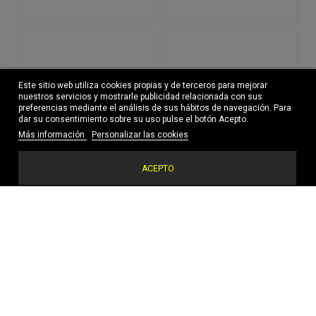
Este sitio web utiliza cookies propias y de terceros para mejorar
nuestros servicios y mostrarle publicidad relacionada con sus
preferencias mediante el análisis de sus hábitos de navegación. Para
dar su consentimiento sobre su uso pulse el botón Acepto.
Más información
Personalizar las cookies
ACEPTO
MUNICK BABEL 10 negro y amarillo
MUNICH Dash Premium 218
89,00 €
84,00 €
-25%