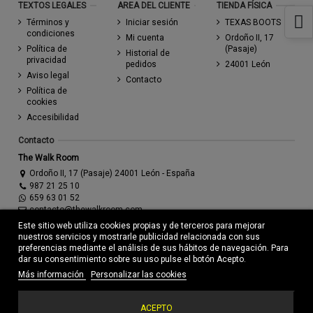
TEXTOS LEGALES
AREA DEL CLIENTE
TIENDA FÍSICA
Términos y
Iniciar sesión
TEXAS BOOTS
condiciones
Mi cuenta
Ordoño II, 17
Política de
(Pasaje)
Historial de
privacidad
pedidos
24001 León
Aviso legal
Contacto
Política de
cookies
Accesibilidad
Contacto
The Walk Room
Ordoño II, 17 (Pasaje) 24001 León - España
987 21 25 10
659 63 01 52
contacto@thewalkroom.com
Este sitio web utiliza cookies propias y de terceros para mejorar
nuestros servicios y mostrarle publicidad relacionada con sus
preferencias mediante el análisis de sus hábitos de navegación. Para
dar su consentimiento sobre su uso pulse el botón Acepto.
Más información
Personalizar las cookies
© Todos los derechos reservados - Powered by
bytefactory
ACEPTO