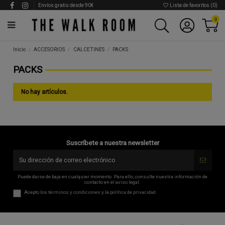
Envíos gratis desde 90€
Lista de favoritos (
0
)
0
Inicio
ACCESORIOS
CALCETINES
PACKS
PACKS
No hay artículos.
Suscríbete a nuestra newsletter
Puede darse de baja en cualquier momento. Para ello, consulte nuestra información de
contacto en el aviso legal.
Acepto los
términos y condiciones
y la
política de privacidad