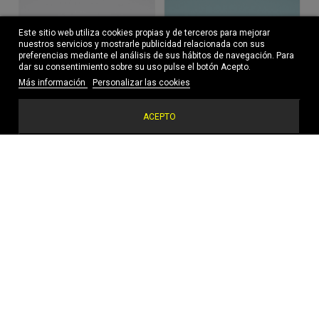
Este sitio web utiliza cookies propias y de terceros para mejorar
nuestros servicios y mostrarle publicidad relacionada con sus
preferencias mediante el análisis de sus hábitos de navegación. Para
dar su consentimiento sobre su uso pulse el botón Acepto.
Más información
Personalizar las cookies
CONVERSE All Star Hi marino
CONVERSE All Star Hi negro
ACEPTO
50,00 €
50,00 €
CONVERSE Chuck Taylor All Star Hi
CONVEERSE CTAS Lift Ox