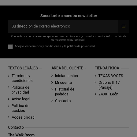
Suscríbete a nuestra newsletter
Puede darse de baja en cualquier momento. Para ello, consulte nuestra información de
contacto en el aviso legal.
Acepto los
términos y condiciones
y la
política de privacidad
TEXTOS LEGALES
AREA DEL CLIENTE
TIENDA FÍSICA
Términos y
Iniciar sesión
TEXAS BOOTS
condiciones
Mi cuenta
Ordoño II, 17
Política de
(Pasaje)
Historial de
privacidad
pedidos
24001 León
Aviso legal
Contacto
Política de
cookies
Accesibilidad
Contacto
The Walk Room