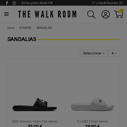
Envíos gratis desde 90€
Lista de favoritos (
0
)
0
Inicio
HOMBRE
SANDALIAS
SANDALIAS
Seleccionar
4
NIKE chanclas Victori One negras
ELLESSE Filippo blanco
35,00 €
29,90 €