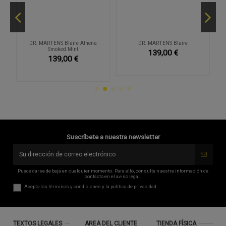
o
DR. MARTENS Blaire Athena
DR. MARTENS Blaire
Smoked Mint
139,00 €
139,00 €
Suscríbete a nuestra newsletter
Puede darse de baja en cualquier momento. Para ello, consulte nuestra información de
contacto en el aviso legal.
Acepto los
términos y condiciones
y la
política de privacidad
TEXTOS LEGALES
AREA DEL CLIENTE
TIENDA FÍSICA