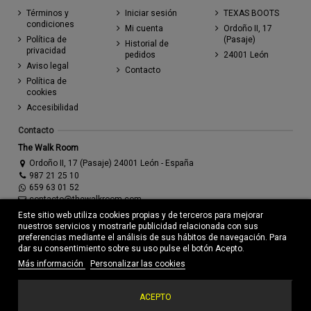
Términos y
Iniciar sesión
TEXAS BOOTS
condiciones
Mi cuenta
Ordoño II, 17
Política de
(Pasaje)
Historial de
privacidad
pedidos
24001 León
Aviso legal
Contacto
Política de
cookies
Accesibilidad
Contacto
The Walk Room
Ordoño II, 17 (Pasaje) 24001 León - España
987 21 25 10
659 63 01 52
contacto@thewalkroom.com
Este sitio web utiliza cookies propias y de terceros para mejorar
nuestros servicios y mostrarle publicidad relacionada con sus
preferencias mediante el análisis de sus hábitos de navegación. Para
dar su consentimiento sobre su uso pulse el botón Acepto.
Más información
Personalizar las cookies
© Todos los derechos reservados - Powered by
bytefactory
Añadir al carrito
ACEPTO