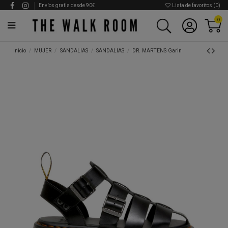
Envíos gratis desde 90€
Lista de favoritos (
0
)
0
Inicio
MUJER
SANDALIAS
SANDALIAS
DR. MARTENS Garin