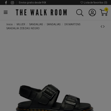
Envíos gratis desde 90€
Lista de favoritos (
0
)
0
Inicio
MUJER
SANDALIAS
SANDALIAS
DR.MARTENS
SANDALIA ZEBZAG NEGRO