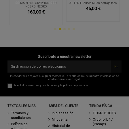
DR MARTENS GRYPHON ORO
AUTENTI Zueco Milán serraje topo
NEGRO NEGRO
45,00 €
160,00 €
Suscríbete a nuestra newsletter
Puede darse de baja en cualquier momento. Para ello, consulte nuestra información de
contacto en el aviso legal.
Acepto los
términos y condiciones
y la
política de privacidad
TEXTOS LEGALES
AREA DEL CLIENTE
TIENDA FÍSICA
Términos y
Iniciar sesión
TEXAS BOOTS
condiciones
Mi cuenta
Ordoño II, 17
Política de
(Pasaje)
Historial de
privacidad