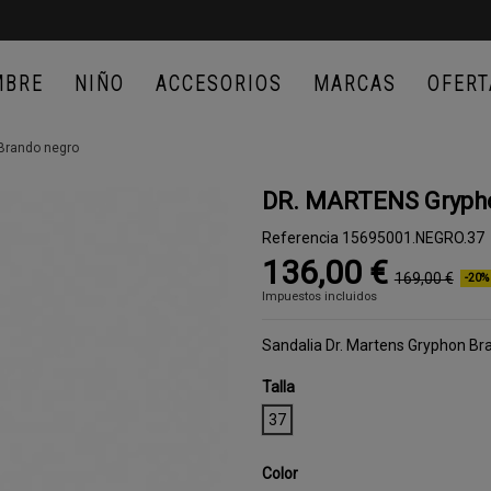
MBRE
NIÑO
ACCESORIOS
MARCAS
OFERT
Brando negro
DR. MARTENS Gryph
Referencia
15695001.NEGRO.37
136,00 €
169,00 €
-20%
Impuestos incluidos
Sandalia Dr. Martens Gryphon B
Talla
37
Color