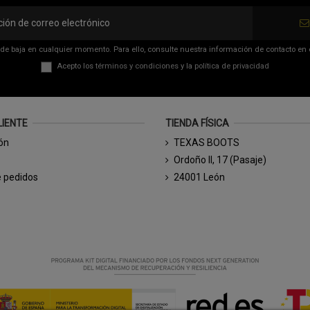
de baja en cualquier momento. Para ello, consulte nuestra información de contacto en el
Acepto los
términos y condiciones
y la
política de privacidad
LIENTE
TIENDA FÍSICA
ión
TEXAS BOOTS
Ordoño II, 17 (Pasaje)
e pedidos
24001 León