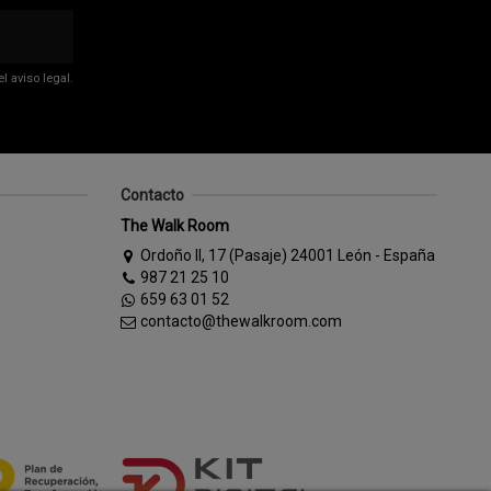
 aviso legal.
Contacto
The Walk Room
Ordoño II, 17 (Pasaje) 24001 León - España
987 21 25 10
659 63 01 52
contacto@thewalkroom.com