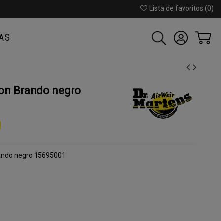
Lista de favoritos (
0
)
AS
on Brando negro
rando negro 15695001