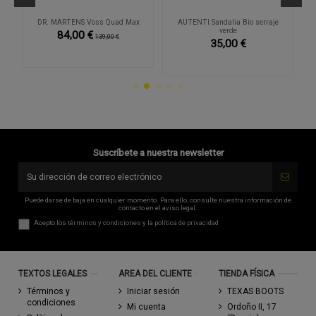
AG
DR. MARTENS Voss Quad Max
AUTENTI Sandalia Bio serraje
verde
84,00 €
139,00 €
35,00 €
Suscríbete a nuestra newsletter
Puede darse de baja en cualquier momento. Para ello, consulte nuestra información de
contacto en el aviso legal.
Acepto los
términos y condiciones
y la
política de privacidad
TEXTOS LEGALES
AREA DEL CLIENTE
TIENDA FÍSICA
Términos y
Iniciar sesión
TEXAS BOOTS
condiciones
Mi cuenta
Ordoño II, 17