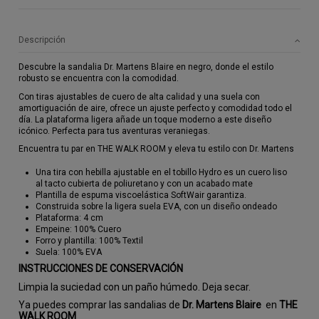
Descripción
Descubre la sandalia Dr. Martens Blaire en negro, donde el estilo
robusto se encuentra con la comodidad.
Con tiras ajustables de cuero de alta calidad y una suela con
amortiguación de aire, ofrece un ajuste perfecto y comodidad todo el
día. La plataforma ligera añade un toque moderno a este diseño
icónico. Perfecta para tus aventuras veraniegas.
Encuentra tu par en THE WALK ROOM y eleva tu estilo con Dr. Martens
Una tira con hebilla ajustable en el tobillo Hydro es un cuero liso
al tacto cubierta de poliuretano y con un acabado mate
Plantilla de espuma viscoelástica SoftWair garantiza.
Construida sobre la ligera suela EVA, con un diseño ondeado
Plataforma: 4 cm
Empeine: 100% Cuero
Forro y plantilla: 100% Textil
Suela: 100% EVA
INSTRUCCIONES DE CONSERVACIÓN
Limpia la suciedad con un paño húmedo. Deja secar.
Ya puedes comprar las sandalias de
Dr. Martens Blaire
en
THE
WALK ROOM