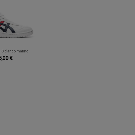
 S blanco marino
5,00 €