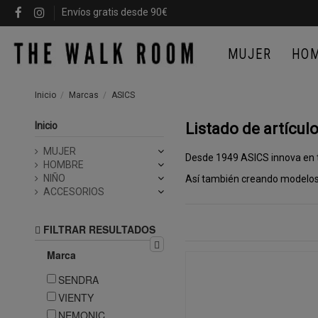
Envíos gratis desde 90€
MUJER
HO
Inicio
Marcas
ASICS
Inicio
Listado de artícul
MUJER
Desde 1949 ASICS innova en tec
HOMBRE
NIÑO
Así también creando modelos m
ACCESORIOS
FILTRAR RESULTADOS
Marca
SENDRA
VIENTY
NEMONIC