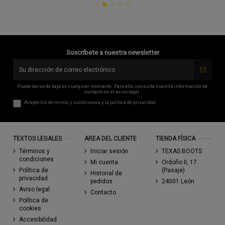
Suscríbete a nuestra newsletter
Puede darse de baja en cualquier momento. Para ello, consulte nuestra información de
contacto en el aviso legal.
Acepto los
términos y condiciones
y la
política de privacidad
TEXTOS LEGALES
AREA DEL CLIENTE
TIENDA FÍSICA
Términos y
Iniciar sesión
TEXAS BOOTS
condiciones
Mi cuenta
Ordoño II, 17
Política de
(Pasaje)
Historial de
privacidad
pedidos
24001 León
Aviso legal
Contacto
Política de
cookies
Accesibilidad