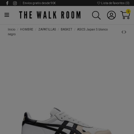
Envíos gratis desde 90€
Lista de favoritos (
0
)
0
Inicio
HOMBRE
ZAPATILLAS
BASKET
ASICS Japan S blanco
negro