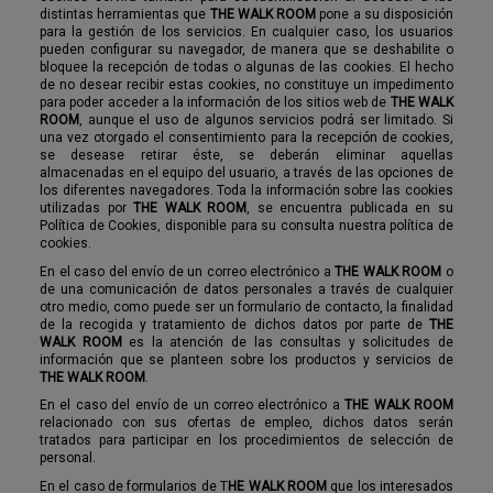
distintas herramientas que
THE WALK ROOM
pone a su disposición
para la gestión de los servicios. En cualquier caso, los usuarios
pueden configurar su navegador, de manera que se deshabilite o
bloquee la recepción de todas o algunas de las cookies. El hecho
de no desear recibir estas cookies, no constituye un impedimento
para poder acceder a la información de los sitios web de
THE WALK
ROOM
, aunque el uso de algunos servicios podrá ser limitado. Si
una vez otorgado el consentimiento para la recepción de cookies,
se desease retirar éste, se deberán eliminar aquellas
almacenadas en el equipo del usuario, a través de las opciones de
los diferentes navegadores. Toda la información sobre las cookies
utilizadas por
THE WALK ROOM
, se encuentra publicada en su
Política de Cookies, disponible para su consulta nuestra política de
cookies.
En el caso del envío de un correo electrónico a
THE WALK ROOM
o
de una comunicación de datos personales a través de cualquier
otro medio, como puede ser un formulario de contacto, la finalidad
de la recogida y tratamiento de dichos datos por parte de
THE
WALK ROOM
es la atención de las consultas y solicitudes de
información que se planteen sobre los productos y servicios de
THE WALK ROOM
.
En el caso del envío de un correo electrónico a
THE WALK ROOM
relacionado con sus ofertas de empleo, dichos datos serán
tratados para participar en los procedimientos de selección de
personal.
En el caso de formularios de T
HE WALK ROOM
que los interesados