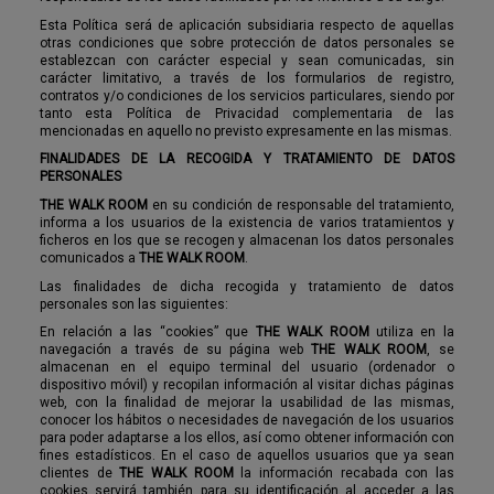
Esta Política será de aplicación subsidiaria respecto de aquellas
otras condiciones que sobre protección de datos personales se
establezcan con carácter especial y sean comunicadas, sin
carácter limitativo, a través de los formularios de registro,
contratos y/o condiciones de los servicios particulares, siendo por
tanto esta Política de Privacidad complementaria de las
mencionadas en aquello no previsto expresamente en las mismas.
FINALIDADES DE LA RECOGIDA Y TRATAMIENTO DE DATOS
PERSONALES
THE WALK ROOM
en su condición de responsable del tratamiento,
informa a los usuarios de la existencia de varios tratamientos y
ficheros en los que se recogen y almacenan los datos personales
comunicados a
THE WALK ROOM
.
Las finalidades de dicha recogida y tratamiento de datos
personales son las siguientes:
En relación a las “cookies” que
THE WALK ROOM
utiliza en la
navegación a través de su página web
THE WALK ROOM
, se
almacenan en el equipo terminal del usuario (ordenador o
dispositivo móvil) y recopilan información al visitar dichas páginas
web, con la finalidad de mejorar la usabilidad de las mismas,
conocer los hábitos o necesidades de navegación de los usuarios
para poder adaptarse a los ellos, así como obtener información con
fines estadísticos. En el caso de aquellos usuarios que ya sean
clientes de
THE WALK ROOM
la información recabada con las
cookies servirá también para su identificación al acceder a las