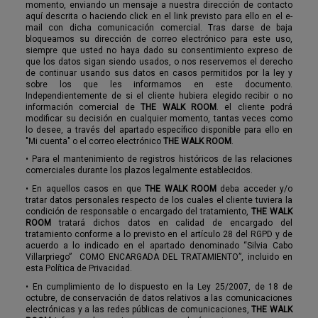
momento, enviando un mensaje a nuestra dirección de contacto
aquí descrita o haciendo click en el link previsto para ello en el e-
mail con dicha comunicación comercial. Tras darse de baja
bloqueamos su dirección de correo electrónico para este uso,
siempre que usted no haya dado su consentimiento expreso de
que los datos sigan siendo usados, o nos reservemos el derecho
de continuar usando sus datos en casos permitidos por la ley y
sobre los que les informamos en este documento.
Independientemente de si el cliente hubiera elegido recibir o no
información comercial de
THE WALK ROOM
. el cliente podrá
modificar su decisión en cualquier momento, tantas veces como
lo desee, a través del apartado específico disponible para ello en
"Mi cuenta" o el correo electrónico
THE WALK ROOM
.
•
Para el mantenimiento de registros históricos de las relaciones
comerciales durante los plazos legalmente establecidos.
•
En aquellos casos en que
THE WALK ROOM
deba acceder y/o
tratar datos personales respecto de los cuales el cliente tuviera la
condición de responsable o encargado del tratamiento,
THE WALK
ROOM
tratará dichos datos en calidad de encargado del
tratamiento conforme a lo previsto en el artículo 28 del RGPD y de
acuerdo a lo indicado en el apartado denominado “Silvia Cabo
Villarpriego” COMO ENCARGADA DEL TRATAMIENTO”, incluido en
esta Política de Privacidad.
•
En cumplimiento de lo dispuesto en la Ley 25/2007, de 18 de
octubre, de conservación de datos relativos a las comunicaciones
electrónicas y a las redes públicas de comunicaciones,
THE WALK