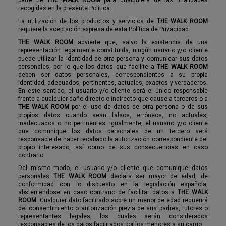
parte de
THE WALK ROOM
para cualquiera de las finalidades
recogidas en la presente Política.
La utilización de los productos y servicios de
THE WALK ROOM
requiere la aceptación expresa de esta Política de Privacidad.
THE WALK ROOM
advierte que, salvo la existencia de una
representación legalmente constituida, ningún usuario y/o cliente
puede utilizar la identidad de otra persona y comunicar sus datos
personales, por lo que los datos que facilite a
THE WALK ROOM
deben ser datos personales, correspondientes a su propia
identidad, adecuados, pertinentes, actuales, exactos y verdaderos.
En este sentido, el usuario y/o cliente será el único responsable
frente a cualquier daño directo o indirecto que cause a terceros o a
THE WALK ROOM
por el uso de datos de otra persona o de sus
propios datos cuando sean falsos, erróneos, no actuales,
inadecuados o no pertinentes. Igualmente, el usuario y/o cliente
que comunique los datos personales de un tercero será
responsable de haber recabado la autorización correspondiente del
propio interesado, así como de sus consecuencias en caso
contrario.
Del mismo modo, el usuario y/o cliente que comunique datos
personales
THE WALK ROOM
declara ser mayor de edad, de
conformidad con lo dispuesto en la legislación española,
absteniéndose en caso contrario de facilitar datos a
THE WALK
ROOM
. Cualquier dato facilitado sobre un menor de edad requerirá
del consentimiento o autorización previa de sus padres, tutores o
representantes legales, los cuales serán considerados
responsables de los datos facilitados por los menores a su cargo.