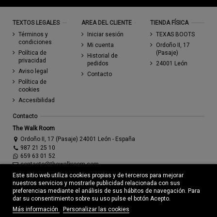
TEXTOS LEGALES
AREA DEL CLIENTE
TIENDA FÍSICA
Términos y
Iniciar sesión
TEXAS BOOTS
condiciones
Mi cuenta
Ordoño II, 17
Política de
(Pasaje)
Historial de
privacidad
pedidos
24001 León
Aviso legal
Contacto
Política de
cookies
Accesibilidad
Contacto
The Walk Room
Ordoño II, 17 (Pasaje) 24001 León - España
987 21 25 10
659 63 01 52
contacto@thewalkroom.com
Este sitio web utiliza cookies propias y de terceros para mejorar
nuestros servicios y mostrarle publicidad relacionada con sus
preferencias mediante el análisis de sus hábitos de navegación. Para
dar su consentimiento sobre su uso pulse el botón Acepto.
Más información
Personalizar las cookies
© Todos los derechos reservados - Powered by
bytefactory