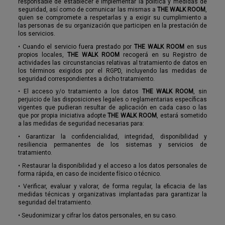
responsable de establecer e implementar la política y medidas de
seguridad, así como de comunicar las mismas a
THE WALK ROOM
,
quien se compromete a respetarlas y a exigir su cumplimiento a
las personas de su organización que participen en la prestación de
los servicios.
•
Cuando el servicio fuera prestado por
THE WALK ROOM
en sus
propios locales,
THE WALK ROOM
recogerá en su Registro de
actividades las circunstancias relativas al tratamiento de datos en
los términos exigidos por el RGPD, incluyendo las medidas de
seguridad correspondientes a dicho tratamiento.
•
El acceso y/o tratamiento a los datos
THE WALK ROOM
, sin
perjuicio de las disposiciones legales o reglamentarias específicas
vigentes que pudieran resultar de aplicación en cada caso o las
que por propia iniciativa adopte
THE WALK ROOM
, estará sometido
a las medidas de seguridad necesarias para:
•
Garantizar la confidencialidad, integridad, disponibilidad y
resiliencia permanentes de los sistemas y servicios de
tratamiento.
•
Restaurar la disponibilidad y el acceso a los datos personales de
forma rápida, en caso de incidente físico o técnico.
•
Verificar, evaluar y valorar, de forma regular, la eficacia de las
medidas técnicas y organizativas implantadas para garantizar la
seguridad del tratamiento.
•
Seudonimizar y cifrar los datos personales, en su caso.