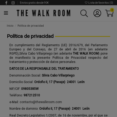
Envíos gratis desde 90€
Lista de favoritos (
0
)
0
Inicio
Política de privacidad
Política de privacidad
En cumplimiento del Reglamento (UE) 2016/679, del Parlamento
Europeo y del Consejo, de 27 de abril de 2016 (en adelante
RGPD),Silvia Cabo Villarpriego (en adelante
THE WALK ROOM
) pone
de manifiesto la presente Política de Privacidad respecto del
tratamiento y protección de datos personales.
DATOS DE LA RESPONSABLE DEL TRATAMIENTO
Denominación Social:
Silvia Cabo Villarpriego
Domicilio Social:
Ordoño II, 17 (Pasaje) 24001 León
NIF/CIF:
09805385W
Teléfono:
987212510
e-Mail:
contacto@thewalkroom.com
Nombre de dominio:
Ordoño II, 17 (Pasaje) 24001 León
Real Decreto Legislativo 1/2007, de 16 de noviembre, por el que se