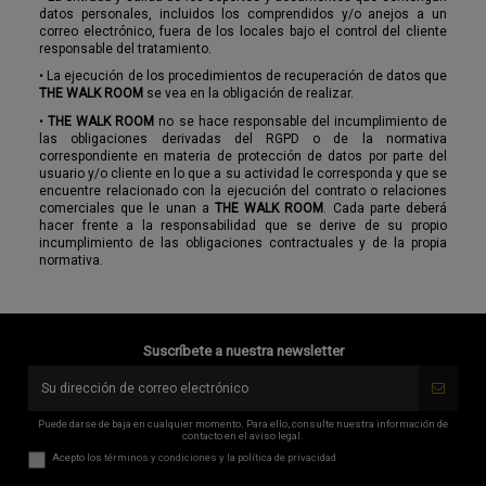
datos personales, incluidos los comprendidos y/o anejos a un
correo electrónico, fuera de los locales bajo el control del cliente
responsable del tratamiento.
•
La ejecución de los procedimientos de recuperación de datos que
THE WALK ROOM
se vea en la obligación de realizar.
•
THE WALK ROOM
no se hace responsable del incumplimiento de
las obligaciones derivadas del RGPD o de la normativa
correspondiente en materia de protección de datos por parte del
usuario y/o cliente en lo que a su actividad le corresponda y que se
encuentre relacionado con la ejecución del contrato o relaciones
comerciales que le unan a
THE WALK ROOM
. Cada parte deberá
hacer frente a la responsabilidad que se derive de su propio
incumplimiento de las obligaciones contractuales y de la propia
normativa.
Suscríbete a nuestra newsletter
Puede darse de baja en cualquier momento. Para ello, consulte nuestra información de
contacto en el aviso legal.
Acepto los
términos y condiciones
y la
política de privacidad