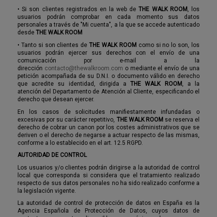
•
Si son clientes registrados en la web de
THE WALK ROOM
, los
usuarios podrán comprobar en cada momento sus datos
personales a través de "Mi cuenta", a la que se accede autenticado
desde
THE WALK ROOM
•
Tanto si son clientes de
THE WALK ROOM
como si no lo son, los
usuarios podrán ejercer sus derechos con el envío de una
comunicación por e-mail a la
dirección
contacto@thewalkroom.com
o mediante el envío de una
petición acompañada de su D.N.I. o documento válido en derecho
que acredite su identidad, dirigida a
THE WALK ROOM
, a la
atención del Departamento de Atención al Cliente, especificando el
derecho que desean ejercer.
En los casos de solicitudes manifiestamente infundadas o
excesivas por su carácter repetitivo,
THE WALK ROOM
se reserva el
derecho de cobrar un canon por los costes administrativos que se
deriven o el derecho de negarse a actuar respecto de las mismas,
conforme a lo establecido en el art. 12.5 RGPD.
AUTORIDAD DE CONTROL
Los usuarios y/o clientes podrán dirigirse a la autoridad de control
local que corresponda si considera que el tratamiento realizado
respecto de sus datos personales no ha sido realizado conforme a
la legislación vigente.
La autoridad de control de protección de datos en España es la
Agencia Española de Protección de Datos, cuyos datos de