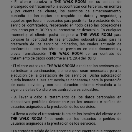
•
El cliente autoriza a
THE WALK ROOM
, en su calidad de
encargado del tratamiento, a subcontratar con terceros, en nombre
y por cuenta del cliente, los servicios de almacenamiento,
custodia de las copias de respaldo de datos y seguridad, y
aquéllos que fueran necesarios para posibilitar la prestación de los
servicios contratados, respetando en todo caso las obligaciones
impuestas por el RGPD y su normativa de desarrollo. En cualquier
momento, el cliente podrá dirigirse a
THE WALK ROOM
para
conocer la identidad de las entidades subcontratadas para la
prestación de los servicios indicados, las cuales actuarán de
conformidad con los términos previstos en este documento y
previa formalización
THE WALK ROOM
de un contrato de
tratamiento de datos conforme al art. 28.4 del RGPD.
•
El cliente autoriza a
THE WALK ROOM
a realizar las acciones que
se indican a continuación, siempre que sean necesarias para la
ejecución de la prestación de los servicios. Dicha autorización
queda limitada a la/s actuación/es necesaria/s para la prestación
de cada servicio y con una duración máxima vinculada a la
vigencia de las Condiciones contractuales aplicables:
•
A llevar a cabo el tratamiento de los datos personales en
dispositivos portátiles únicamente por los usuarios o perfiles de
usuarios asignados a la prestación de los servicios.
•
A llevar a cabo el tratamiento fuera de los locales del cliente o de
THE WALK ROOM
únicamente por los usuarios o perfiles de
usuarios asignados a la prestación de los servicios.
•
La entrada y salida de los soportes y documentos que contengan