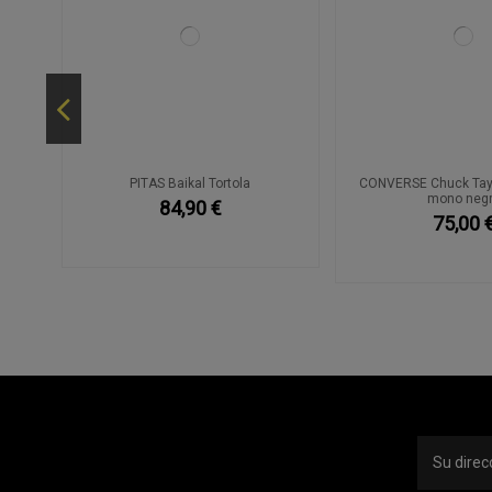
y
PITAS Baikal Tortola
CONVERSE Chuck Taylo
mono neg
84,90 €
75,00 