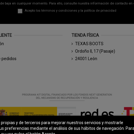
de baja en cualquier momento. Para ello, consulte nuestra información de contacto en el
Acepto los
términos y condiciones
y la
política de privacidad
LIENTE
TIENDA FÍSICA
ión
TEXAS BOOTS
Ordoño II, 17 (Pasaje)
e pedidos
24001 León
s propias y de terceros para mejorar nuestros servicios y mostrarle
© Todos los derechos reservados - Powered by
bytefactory
us preferencias mediante el análisis de sus hábitos de navegación. Par