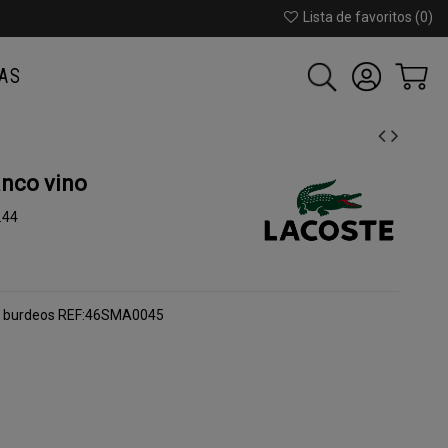
Lista de favoritos (
0
)
AS
nco vino
.44
nco burdeos REF:46SMA0045