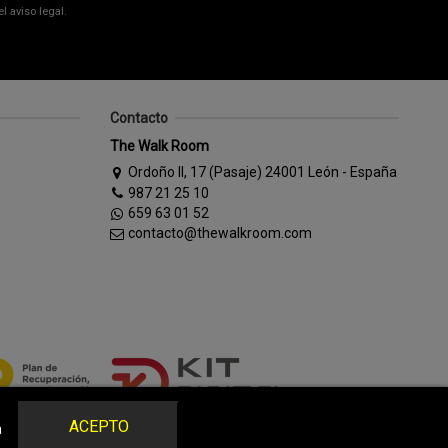
 aviso legal.
Contacto
The Walk Room
Ordoño II, 17 (Pasaje) 24001 León - España
987 21 25 10
659 63 01 52
contacto@thewalkroom.com
ACEPTO
a