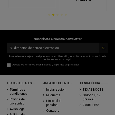
Suscríbete a nuestra newsletter
Puede darse de baja en cualquier momento. Para ello, consulte nuestra información de
contacto en el aviso legal.
Acepto los
términos y condiciones
y la
política de privacidad
TEXTOS LEGALES
AREA DEL CLIENTE
TIENDA FÍSICA
Términos y
Iniciar sesión
TEXAS BOOTS
condiciones
Mi cuenta
Ordoño II, 17
Política de
(Pasaje)
Historial de
privacidad
pedidos
24001 León
Aviso legal
Contacto
Política de