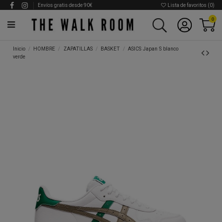
Envíos gratis desde 90€
Lista de favoritos (
0
)
0
Inicio
HOMBRE
ZAPATILLAS
BASKET
ASICS Japan S blanco
verde