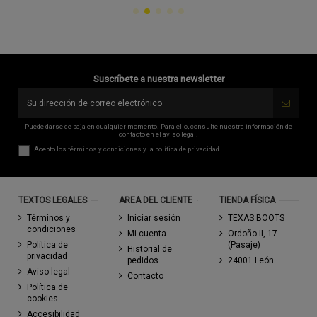
Suscríbete a nuestra newsletter
Puede darse de baja en cualquier momento. Para ello, consulte nuestra información de
contacto en el aviso legal.
Acepto los
términos y condiciones
y la
política de privacidad
TEXTOS LEGALES
AREA DEL CLIENTE
TIENDA FÍSICA
Términos y
Iniciar sesión
TEXAS BOOTS
condiciones
Mi cuenta
Ordoño II, 17
Política de
(Pasaje)
Historial de
privacidad
pedidos
24001 León
Aviso legal
Contacto
Política de
cookies
Accesibilidad