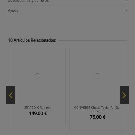
Devoluciones y cambios
Ayuda
10 Artículos Relacionados:
SPARCO K Run rojo
CONVERSE Chuck Taylor All Star
N
Hi negro
149,00 €
75,00 €