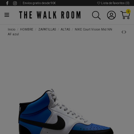
Envíos gratis desde 90€
Lista de favoritos (
0
)
0
Inicio
HOMBRE
ZAPATILLAS
ALTAS
NIKE Court Vision Mid NN
AF azul