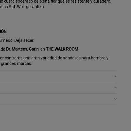
un cuero encerado de plena flor que es resistente y duradero.
stica SoftWair garantiza.
IÓN
úmedo. Deja secar.
s de
Dr. Martens, Garin
en
THE WALK ROOM
encontraras una gran variedad de sandalias para hombre y
s grandes marcas.