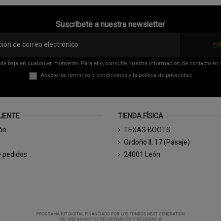
Suscríbete a nuestra newsletter
de baja en cualquier momento. Para ello, consulte nuestra información de contacto en el
Acepto los
términos y condiciones
y la
política de privacidad
LIENTE
TIENDA FÍSICA
ión
TEXAS BOOTS
Ordoño II, 17 (Pasaje)
e pedidos
24001 León