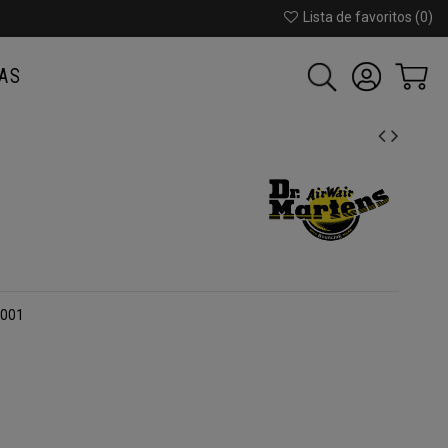
Lista de favoritos (
0
)
AS
6001