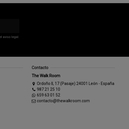
 aviso legal.
Contacto
The Walk Room
Ordoño II, 17 (Pasaje) 24001 León - España
987 21 25 10
659 63 01 52
contacto@thewalkroom.com