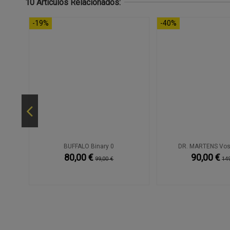
10 Artículos Relacionados:
-19%
-40%
gro
BUFFALO Binary 0
DR. MARTENS Voss
80,00 €
90,00 €
99,00 €
149