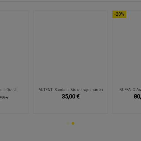
-20%
 II Quad
AUTENTI Sandalia Bio serraje marrón
BUFFALO As
35,00 €
80
,00 €