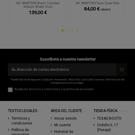
AG
DR. MARTENS Blaire Tumbled
DR. MARTENS Voss Quad Max
Nobuck Muted Olive
84,00 €
139,00 €
139,00 €
Suscríbete a nuestra newsletter
Puede darse de baja en cualquier momento. Para ello, consulte nuestra información de
contacto en el aviso legal.
Acepto los
términos y condiciones
y la
política de privacidad
TEXTOS LEGALES
AREA DEL CLIENTE
TIENDA FÍSICA
Términos y
Iniciar sesión
TEXAS BOOTS
condiciones
Mi cuenta
Ordoño II, 17
Política de
(Pasaje)
Historial de
privacidad