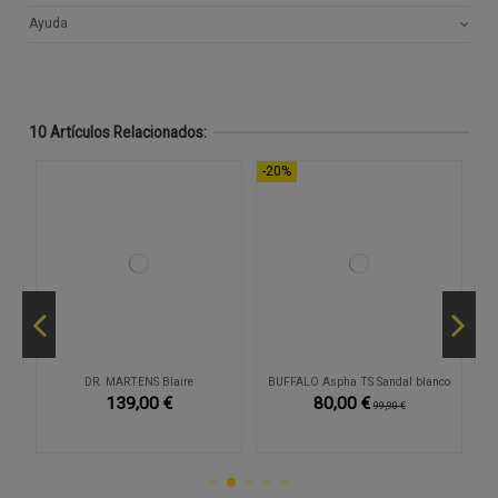
Ayuda
10 Artículos Relacionados:
-20%
-4
DR. MARTENS Blaire
BUFFALO Aspha TS Sandal blanco
139,00 €
80,00 €
99,90 €