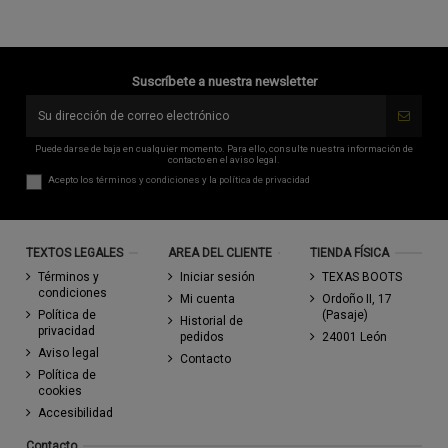
Suscríbete a nuestra newsletter
Puede darse de baja en cualquier momento. Para ello, consulte nuestra información de
contacto en el aviso legal.
Acepto los
términos y condiciones
y la
política de privacidad
TEXTOS LEGALES
AREA DEL CLIENTE
TIENDA FÍSICA
Términos y
Iniciar sesión
TEXAS BOOTS
condiciones
Mi cuenta
Ordoño II, 17
Política de
(Pasaje)
Historial de
privacidad
pedidos
24001 León
Aviso legal
Contacto
Política de
cookies
Accesibilidad
Contacto