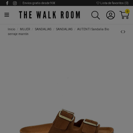
Envíos gratis desde 90€
Lista de favoritos (
0
)
0
Inicio
MUJER
SANDALIAS
SANDALIAS
AUTENTI Sandalia Bio
serraje marrón