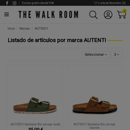
Envíos gratis desde 90€
Lista de favoritos (
0
)
0
Inicio
Marcas
AUTENTI
Listado de artículos por marca AUTENTI
Seleccionar
3
AUTENTI Sandalia Bio serraje verde
AUTENTI Sandalia Bio serraje
marrón
35,00 €