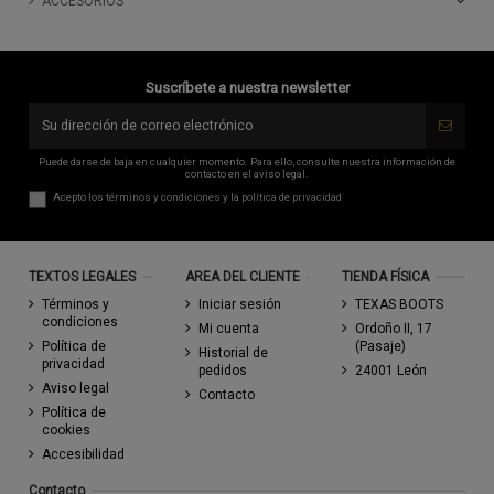
ACCESORIOS
Suscríbete a nuestra newsletter
Puede darse de baja en cualquier momento. Para ello, consulte nuestra información de
contacto en el aviso legal.
Acepto los
términos y condiciones
y la
política de privacidad
TEXTOS LEGALES
AREA DEL CLIENTE
TIENDA FÍSICA
Términos y
Iniciar sesión
TEXAS BOOTS
condiciones
Mi cuenta
Ordoño II, 17
Política de
(Pasaje)
Historial de
privacidad
pedidos
24001 León
Aviso legal
Contacto
Política de
cookies
Accesibilidad
Contacto