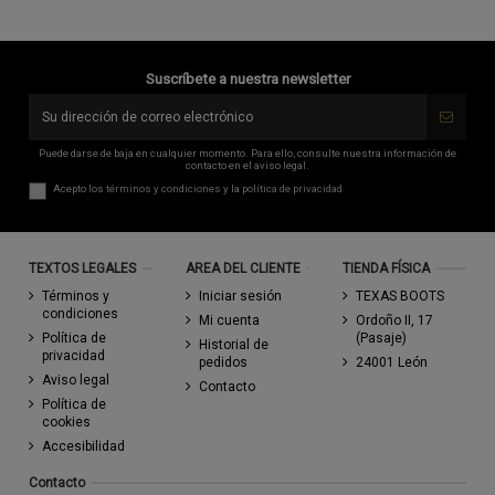
Suscríbete a nuestra newsletter
Puede darse de baja en cualquier momento. Para ello, consulte nuestra información de
contacto en el aviso legal.
Acepto los
términos y condiciones
y la
política de privacidad
TEXTOS LEGALES
AREA DEL CLIENTE
TIENDA FÍSICA
Términos y
Iniciar sesión
TEXAS BOOTS
condiciones
Mi cuenta
Ordoño II, 17
Política de
(Pasaje)
Historial de
privacidad
pedidos
24001 León
Aviso legal
Contacto
Política de
cookies
Accesibilidad
Contacto