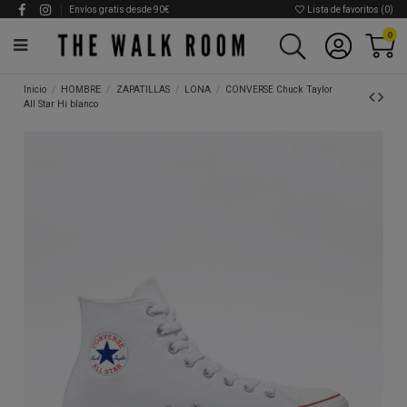
Envíos gratis desde 90€
Lista de favoritos (
0
)
0
Inicio
HOMBRE
ZAPATILLAS
LONA
CONVERSE Chuck Taylor
All Star Hi blanco