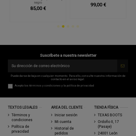
negro
99,00 €
85,00 €
Suscríbete a nuestra newsletter
Puede darse de baja en cualquier momento. Para ello, consulte nuestra información de
contacto en el aviso legal.
Acepto los
términos y condiciones
y la
política de privacidad
TEXTOS LEGALES
AREA DEL CLIENTE
TIENDA FÍSICA
Términos y
Iniciar sesión
TEXAS BOOTS
condiciones
Mi cuenta
Ordoño II, 17
Política de
(Pasaje)
Historial de
privacidad
pedidos
24001 León