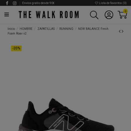
Envíos gratis desde 90€
Lista de favoritos (
0
)
0
Inicio
HOMBRE
ZAPATILLAS
RUNNING
NEW BALANCE Fresh
Foam Roav v2
-20%