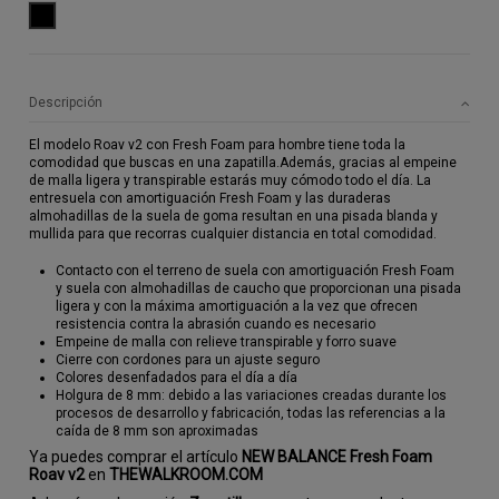
NEGRO
Descripción
El modelo Roav v2 con Fresh Foam para hombre tiene toda la
comodidad que buscas en una zapatilla.Además, gracias al empeine
de malla ligera y transpirable estarás muy cómodo todo el día. La
entresuela con amortiguación Fresh Foam y las duraderas
almohadillas de la suela de goma resultan en una pisada blanda y
mullida para que recorras cualquier distancia en total comodidad.
Contacto con el terreno de suela con amortiguación Fresh Foam
y suela con almohadillas de caucho que proporcionan una pisada
ligera y con la máxima amortiguación a la vez que ofrecen
resistencia contra la abrasión cuando es necesario
Empeine de malla con relieve transpirable y forro suave
Cierre con cordones para un ajuste seguro
Colores desenfadados para el día a día
Holgura de 8 mm: debido a las variaciones creadas durante los
procesos de desarrollo y fabricación, todas las referencias a la
caída de 8 mm son aproximadas
Ya puedes comprar el artículo
NEW BALANCE Fresh Foam
Roav v2
en
THEWALKROOM.COM