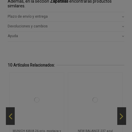
Además, en la sección
Zapatillas
encontraras productos
similares.
Plazo de envío y entrega
Devoluciones y cambios
Ayuda
10 Artículos Relacionados:
o
MUNICH KAVA 26 gris, mostaza y
NEW BALANCE 237 azul
M