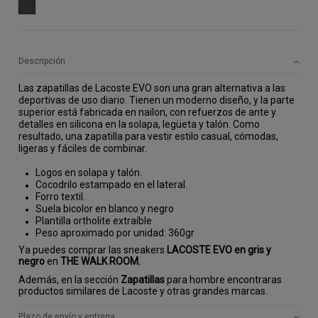
GRIS
Descripción
Las zapatillas de Lacoste EVO son una gran alternativa a las
deportivas de uso diario. Tienen un moderno diseño, y la parte
superior está fabricada en nailon, con refuerzos de ante y
detalles en silicona en la solapa, legüeta y talón. Como
resultado, una zapatilla para vestir estilo casual, cómodas,
ligeras y fáciles de combinar.
Logos en solapa y talón.
Cocodrilo estampado en el lateral.
Forro textil.
Suela bicolor en blanco y negro
Plantilla ortholite extraíble
Peso aproximado por unidad: 360gr
Ya puedes comprar las sneakers
LACOSTE EVO en gris y
negro
en
T
HE WALK ROOM.
Además, en la sección
Zapatillas
para hombre encontraras
productos similares de Lacoste y otras grandes marcas.
Plazo de envío y entrega