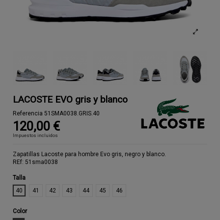
LACOSTE EVO gris y blanco
Referencia
51SMA0038.GRIS.40
120,00 €
Impuestos incluidos
Zapatillas Lacoste para hombre Evo gris, negro y blanco.
REf: 51sma0038
Talla
40
41
42
43
44
45
46
Color