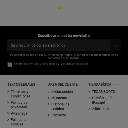
Suscríbete a nuestra newsletter
Puede darse de baja en cualquier momento. Para ello, consulte nuestra información de
contacto en el aviso legal.
Acepto los
términos y condiciones
y la
política de privacidad
TEXTOS LEGALES
AREA DEL CLIENTE
TIENDA FÍSICA
Términos y
Iniciar sesión
TEXAS BOOTS
condiciones
Mi cuenta
Ordoño II, 17
Política de
(Pasaje)
Historial de
privacidad
pedidos
24001 León
Aviso legal
Contacto
Política de
cookies