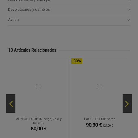
Devoluciones y cambios
Ayuda
10 Artículos Relacionados:
-30%
,
MUNICH LOOP 02 beige, kaki y
LACOSTE L003 verde
naranja
90,30 €
129,00 €
80,00 €