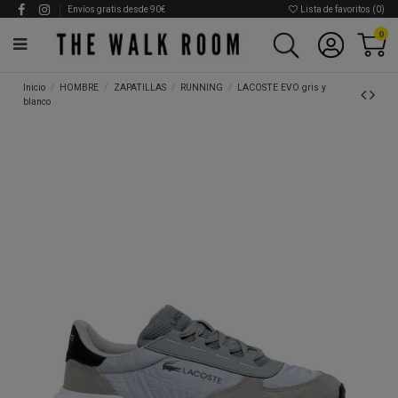
Envíos gratis desde 90€
Lista de favoritos (
0
)
0
Inicio
HOMBRE
ZAPATILLAS
RUNNING
LACOSTE EVO gris y
blanco