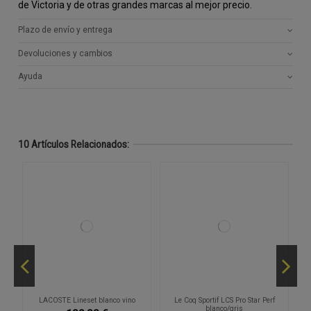
de Victoria y de otras grandes marcas al mejor precio.
Plazo de envío y entrega
Devoluciones y cambios
Ayuda
10 Artículos Relacionados:
re
LACOSTE Lineset blanco vino
Le Coq Sportif LCS Pro Star Perf
M
blanco/gris