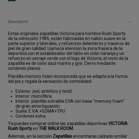
Descripción
Estas originales zapatillas Victoria para hombre Rush Sporty
de la colrección 1985, están fabricadas en nailon suave en la
parte superior y laterales, y refuerzos delanteros y traseros de
piel de gran calidad. Llama la atención la zona trasera de la
deportiva con el estabilizador del talón en color naranja y un
refuerzo en serraje verde con el logo de Victoria, el resto de la
zapatilla es de color azul marino y gris. Cierre mediante
cordones planos.
Plantilla memory foam incorporada que se adapta a la forma
del pie y regala la sensación de comodidad.
Exterior: piel, sintético y textil.
Interior: microfibra.
Interior: plantilla extraíble EVA con base "memory foam"
de gran amortiguación
Suela: E.V.A.+GOMA+TPU
Cordones extra
Ya puedes comprar online las zapatillas deportivas
VICTORIA
Rush Sporty
en
THE WALK ROOM.
Además, en la sección
Zapatillas
encontraras calzado similar