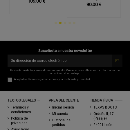
109,00 €
90,00 €
Suscríbete a nuestra newsletter
Puede darse de baja en cualquier momento. Para ello, consulte nuestra información de
contacto en el aviso legal.
Acepto los
términos y condiciones
y la
política de privacidad
TEXTOS LEGALES
AREA DEL CLIENTE
TIENDA FÍSICA
Términos y
Iniciar sesión
TEXAS BOOTS
condiciones
Mi cuenta
Ordoño II, 17
Política de
(Pasaje)
Historial de
privacidad
pedidos
24001 León
Aviso legal