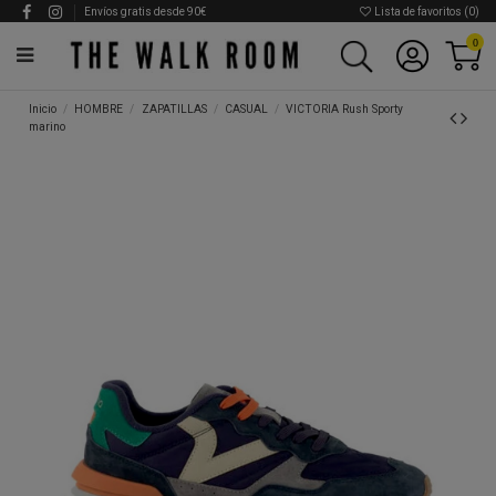
Envíos gratis desde 90€
Lista de favoritos (
0
)
0
Inicio
HOMBRE
ZAPATILLAS
CASUAL
VICTORIA Rush Sporty
marino