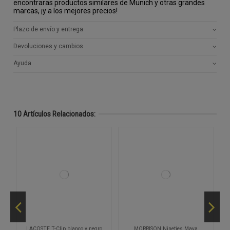
encontraras productos similares de Munich y otras grandes
marcas, ¡y a los mejores precios!
Plazo de envío y entrega
Devoluciones y cambios
Ayuda
10 Artículos Relacionados:
LACOSTE T-Clip blanco y negro
MORRISON Nineties Maya
M