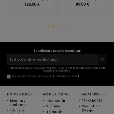
120,00 €
89,00 €
Suscríbete a nuestra newsletter
Puede darse de baja en cualquier momento. Para ello, consulte nuestra información de
contacto en el aviso legal.
Acepto los
términos y condiciones
y la
política de privacidad
TEXTOS LEGALES
AREA DEL CLIENTE
TIENDA FÍSICA
Términos y
Iniciar sesión
TEXAS BOOTS
condiciones
Mi cuenta
Ordoño II, 17
Política de
(Pasaje)
Historial de