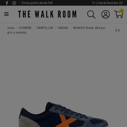
Envíos gratis desde 90€
Lista de favoritos (
0
)
0
Inicio
HOMBRE
ZAPATILLAS
CASUAL
MUNICH Break 48 azul,
gris y naranja