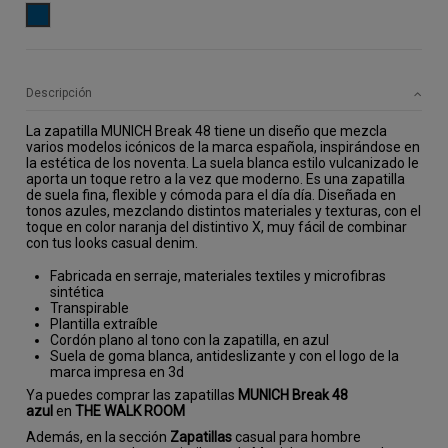
AZUL
Descripción
La zapatilla MUNICH Break 48 tiene un diseño que mezcla
varios modelos icónicos de la marca española, inspirándose en
la estética de los noventa. La suela blanca estilo vulcanizado le
aporta un toque retro a la vez que moderno. Es una zapatilla
de suela fina, flexible y cómoda para el día día. Diseñada en
tonos azules, mezclando distintos materiales y texturas, con el
toque en color naranja del distintivo X, muy fácil de combinar
con tus looks casual denim.
Fabricada en serraje, materiales textiles y microfibras
sintética
Transpirable
Plantilla extraíble
Cordón plano al tono con la zapatilla, en azul
Suela de goma blanca, antideslizante y con el logo de la
marca impresa en 3d
Ya puedes comprar las zapatillas
MUNICH Break 48
azul
en
THE WALK ROOM
Además, en la sección
Zapatillas
casual para hombre