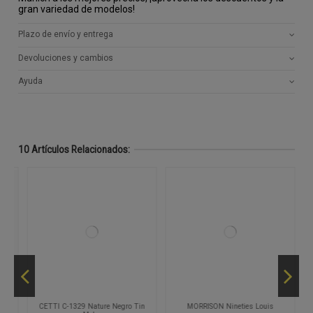
gran variedad de modelos!
Plazo de envío y entrega
Devoluciones y cambios
Ayuda
10 Artículos Relacionados:
o
CETTI C-1329 Nature Negro Tin
MORRISON Nineties Louis