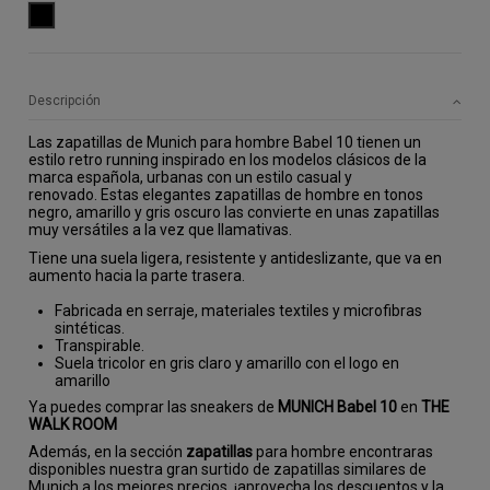
NEGRO
Descripción
Las zapatillas de Munich para hombre Babel 10 tienen un
estilo retro running inspirado en los modelos clásicos de la
marca española, urbanas con un estilo casual y
renovado. Estas elegantes zapatillas de hombre en tonos
negro, amarillo y gris oscuro las convierte en unas zapatillas
muy versátiles a la vez que llamativas.
Tiene una suela ligera, resistente y antideslizante, que va en
aumento hacia la parte trasera.
Fabricada en serraje, materiales textiles y microfibras
sintéticas.
Transpirable.
Suela tricolor en gris claro y amarillo con el logo en
amarillo
Ya puedes comprar las sneakers de
MUNICH Babel 10
en
THE
WALK ROOM
Además, en la sección
z
apatillas
para hombre encontraras
disponibles nuestra gran surtido de zapatillas similares de
Munich a los mejores precios, ¡aprovecha los descuentos y la