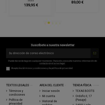
Moka
89,00 €
139,95 €
Suscríbete a nuestra newsletter
Puede darse de baja en cualquier momento. Para ello, consulte nuestra información de
contacto en el aviso legal.
Acepto los
términos y condiciones
y la
política de privacidad
TEXTOS LEGALES
AREA DEL CLIENTE
TIENDA FÍSICA
Términos y
Iniciar sesión
TEXAS BOOTS
condiciones
Mi cuenta
Ordoño II, 17
Política de
(Pasaje)
Historial de
privacidad