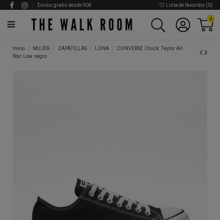
Envíos gratis desde 90€
Lista de favoritos (
0
)
0
Inicio
MUJER
ZAPATILLAS
LONA
CONVERSE Chuck Taylor All
Star Low negro