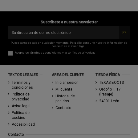
Suscríbete a nuestra newsletter
Puede darse de baja en cualquier momento. Para ello, consulte nuestra información de
contacto en el aviso legal.
Acepto los
términos y condiciones
y la
política de privacidad
TEXTOS LEGALES
AREA DEL CLIENTE
TIENDA FÍSICA
Términos y
Iniciar sesión
TEXAS BOOTS
condiciones
Mi cuenta
Ordoño II, 17
Política de
(Pasaje)
Historial de
privacidad
pedidos
24001 León
Aviso legal
Contacto
Política de
cookies
Accesibilidad
Contacto