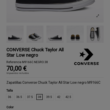
CONVERSE Chuck Taylor All
Star Low negro
Referencia
M9166C.NEGRO.38
70,00 €
Impuestos incluidos
Zapatillas Converse Chuck Taylor All Star Low negro M9166C
Talla
36
36.5
37.5
38
39.5
42
42.5
Color