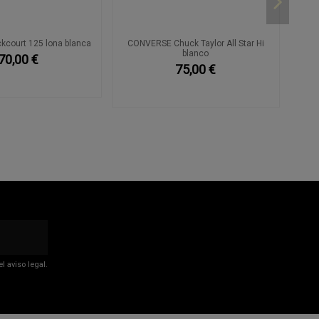
kcourt 125 lona blanca
CONVERSE Chuck Taylor All Star Hi
blanco
70,00 €
75,00 €
 aviso legal.