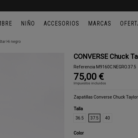
MBRE
NIÑO
ACCESORIOS
MARCAS
OFERT
tar Hi negro
CONVERSE Chuck Tayl
Referencia
M9160C.NEGRO.37.5
75,00 €
Impuestos incluidos
Zapatillas Converse Chuck Taylor
Talla
36.5
37.5
40
Color