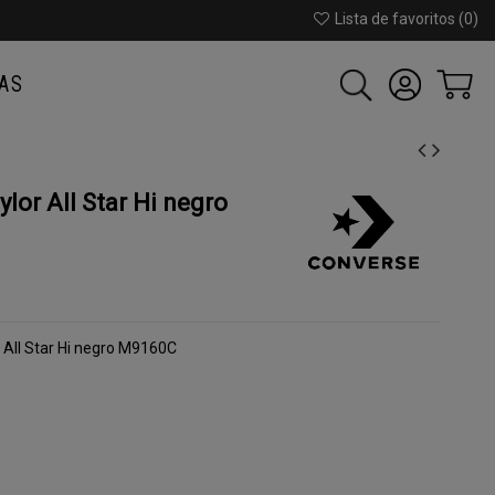
Lista de favoritos (
0
)
AS
or All Star Hi negro
 All Star Hi negro M9160C