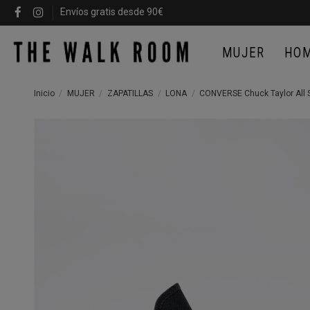
Envíos gratis desde 90€
MUJER
HO
Inicio
MUJER
ZAPATILLAS
LONA
CONVERSE Chuck Taylor All S