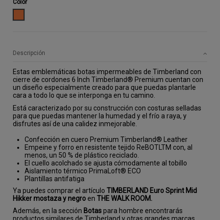
Color
CAMEL
Descripción
Estas emblemáticas botas impermeables de Timberland con
cierre de cordones 6 Inch Timberland® Premium cuentan con
un diseño especialmente creado para que puedas plantarle
cara a todo lo que se interponga en tu camino.
Está caracterizado por su construcción con costuras selladas
para que puedas mantener la humedad y el frío a raya, y
disfrutes así de una calidez inmejorable.
Confección en cuero Premium Timberland® Leather
Empeine y forro en resistente tejido ReBOTLTM con, al
menos, un 50 % de plástico reciclado.
El cuello acolchado se ajusta cómodamente al tobillo
Aislamiento térmico PrimaLoft® ECO
Plantillas antifatiga
Ya puedes comprar el artículo
TIMBERLAND Euro Sprint Mid
Hikker mostaza y negro
en
THE WALK ROOM.
Además, en la sección
Botas
para hombre encontrarás
productos similares de Timberland y otras grandes marcas.