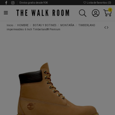
Envíos gratis desde 90€
Lista de favoritos (
0
)
0
Inicio
HOMBRE
BOTAS Y BOTINES
MONTAÑA
TIMBERLAND
impermeables 6 Inch Timberland® Premium