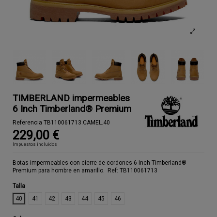
TIMBERLAND impermeables
6 Inch Timberland® Premium
Referencia
TB110061713.CAMEL.40
229,00 €
Impuestos incluidos
Botas impermeables con cierre de cordones 6 Inch Timberland®
Premium para hombre en amarillo. Ref: TB110061713
Talla
40
41
42
43
44
45
46