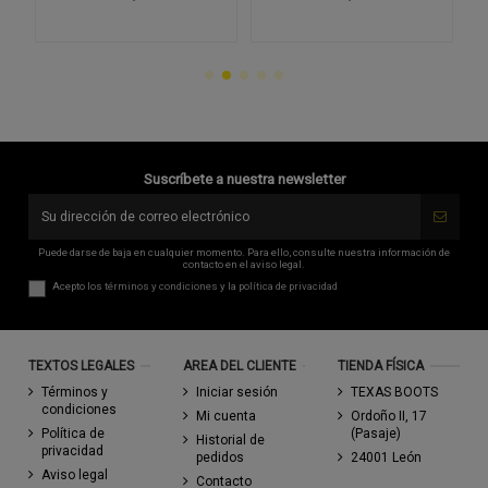
Suscríbete a nuestra newsletter
Puede darse de baja en cualquier momento. Para ello, consulte nuestra información de
contacto en el aviso legal.
Acepto los
términos y condiciones
y la
política de privacidad
TEXTOS LEGALES
AREA DEL CLIENTE
TIENDA FÍSICA
Términos y
Iniciar sesión
TEXAS BOOTS
condiciones
Mi cuenta
Ordoño II, 17
Política de
(Pasaje)
Historial de
privacidad
pedidos
24001 León
Aviso legal
Contacto