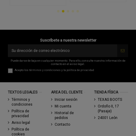
Suscríbete a nuestra newsletter
Puede darse de baja en cualquier momento. Para ello, consulte nuestra información de
contacto en el aviso legal.
Acepto los
términos y condiciones
y la
política de privacidad
TEXTOS LEGALES
AREA DEL CLIENTE
TIENDA FÍSICA
Términos y
Iniciar sesión
TEXAS BOOTS
condiciones
Mi cuenta
Ordoño II, 17
Política de
(Pasaje)
Historial de
privacidad
pedidos
24001 León
Aviso legal
Contacto
Política de
cookies