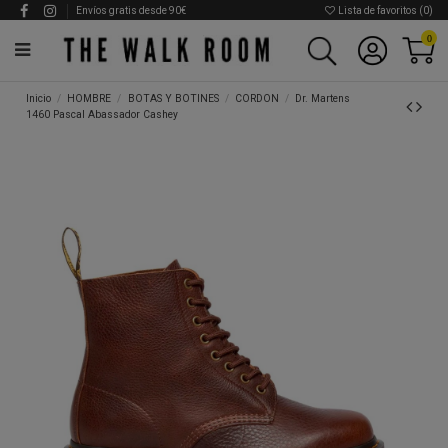
Envíos gratis desde 90€
Lista de favoritos (
0
)
0
Inicio
HOMBRE
BOTAS Y BOTINES
CORDON
Dr. Martens
1460 Pascal Abassador Cashey