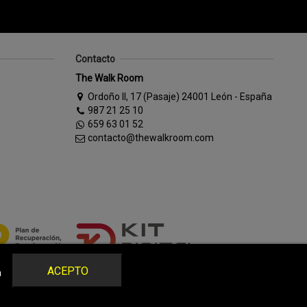
Contacto
The Walk Room
Ordoño II, 17 (Pasaje) 24001 León - España
987 21 25 10
659 63 01 52
contacto@thewalkroom.com
ACEPTO
a