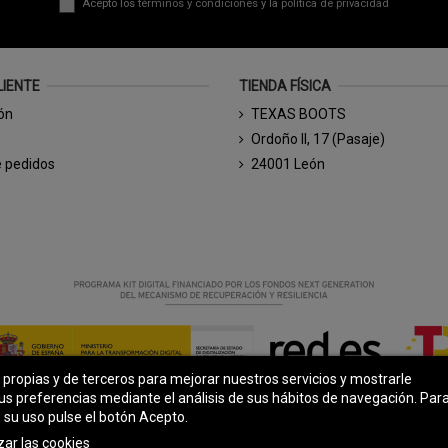
Acepto los
términos y condiciones
y la
política de privacidad
LIENTE
TIENDA FÍSICA
ión
TEXAS BOOTS
Ordoño II, 17 (Pasaje)
e pedidos
24001 León
s propias y de terceros para mejorar nuestros servicios y mostrarle
© Todos los derechos reservados - Powered by
bytefactory
us preferencias mediante el análisis de sus hábitos de navegación. Par
 su uso pulse el botón Acepto.
zar las cookies