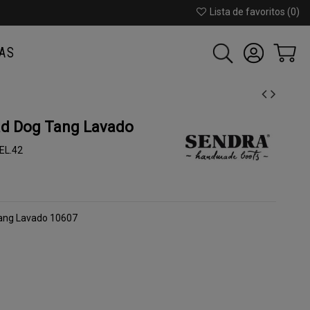
Lista de favoritos (
0
)
AS
d Dog Tang Lavado
EL.42
Tang Lavado 10607