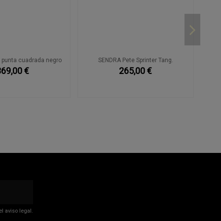
 punta cuadrada negro
SENDRA Pete Sprinter Tang.
369,00 €
265,00 €
 aviso legal.