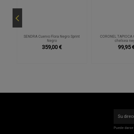
Pitón
SENDRA Cuervo Flora Negro Sprint
CORONEL TAPIOCA C
Negro
chelsea ne
359,00 €
99,95 
Puede darse 