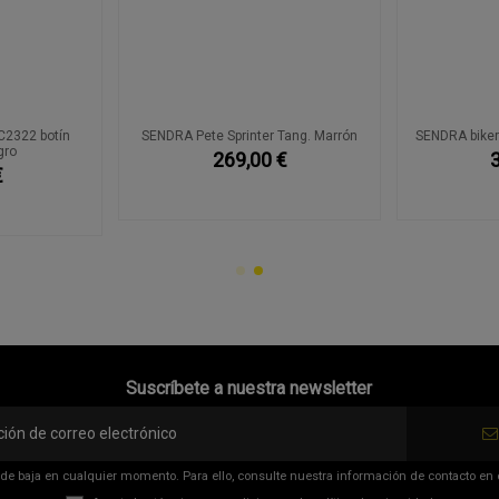
2322 botín
SENDRA Pete Sprinter Tang. Marrón
SENDRA biker
gro
269,00 €
€
Suscríbete a nuestra newsletter
de baja en cualquier momento. Para ello, consulte nuestra información de contacto en el