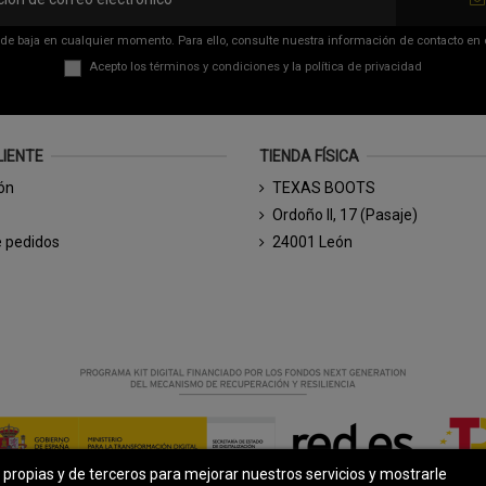
de baja en cualquier momento. Para ello, consulte nuestra información de contacto en el
Acepto los
términos y condiciones
y la
política de privacidad
LIENTE
TIENDA FÍSICA
ión
TEXAS BOOTS
Ordoño II, 17 (Pasaje)
e pedidos
24001 León
s propias y de terceros para mejorar nuestros servicios y mostrarle