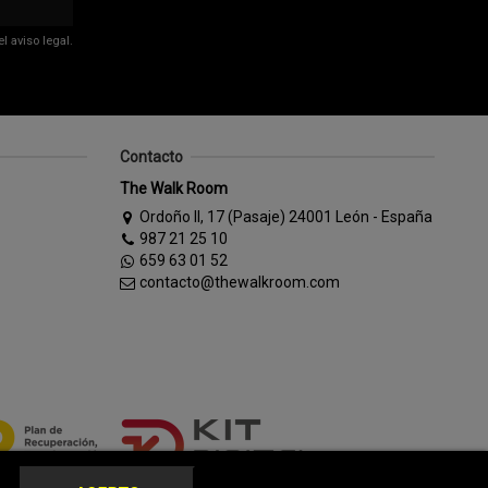
 aviso legal.
Contacto
The Walk Room
Ordoño II, 17 (Pasaje) 24001 León - España
987 21 25 10
659 63 01 52
contacto@thewalkroom.com