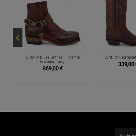
itón
SENDRA Blues Britnes Fl. Marrón
SENDRA Red Sprint
Evolution Tang.
339,00 
369,00 €