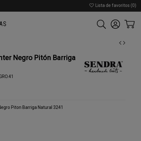
Lista de favoritos (
0
)
AS
ter Negro Pitón Barriga
GRO.41
egro Piton Barriga Natural 3241