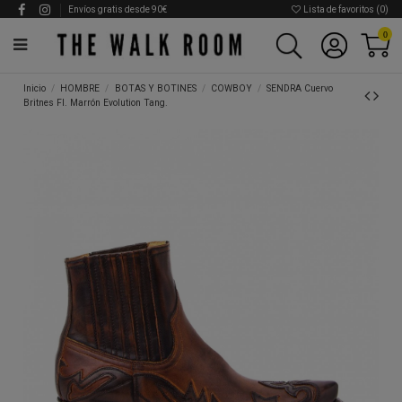
Envíos gratis desde 90€
Lista de favoritos (
0
)
0
Inicio
HOMBRE
BOTAS Y BOTINES
COWBOY
SENDRA Cuervo
Britnes Fl. Marrón Evolution Tang.