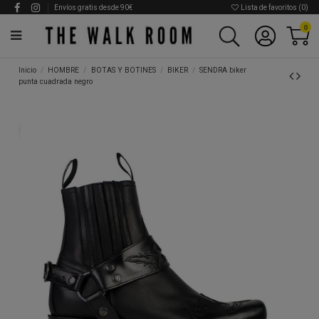
Envíos gratis desde 90€
Lista de favoritos (
0
)
0
Inicio
HOMBRE
BOTAS Y BOTINES
BIKER
SENDRA biker
punta cuadrada negro