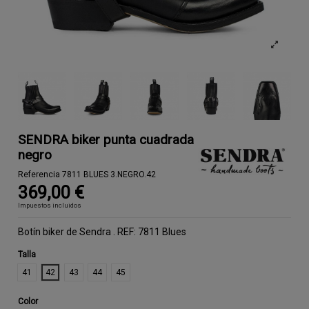
SENDRA biker punta cuadrada
negro
Referencia
7811 BLUES 3.NEGRO.42
369,00 €
Impuestos incluidos
Botín biker de Sendra . REF: 7811 Blues
Talla
41
42
43
44
45
Color