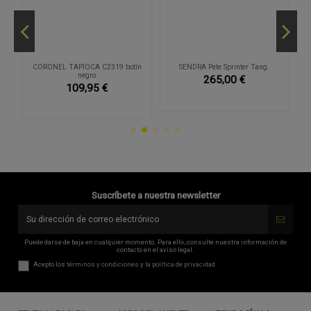
CORONEL TAPIOCA C2319 botín
SENDRA Pete Sprinter Tang.
negro
265,00 €
109,95 €
Suscríbete a nuestra newsletter
Puede darse de baja en cualquier momento. Para ello, consulte nuestra información de
contacto en el aviso legal.
Acepto los
términos y condiciones
y la
política de privacidad