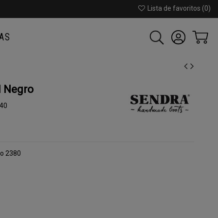
Lista de favoritos (
0
)
AS
l Negro
40
ro 2380