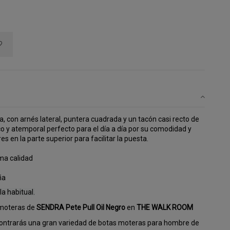
a, con arnés lateral, puntera cuadrada y un tacón casi recto de 
o y atemporal perfecto para el día a día por su comodidad y 
s en la parte superior para facilitar la puesta.
ma calidad
ña
a habitual.
 moteras de
SENDRA Pete Pull Oil Negro
en
THE WALK ROOM
ntrarás una gran variedad de botas moteras para hombre de