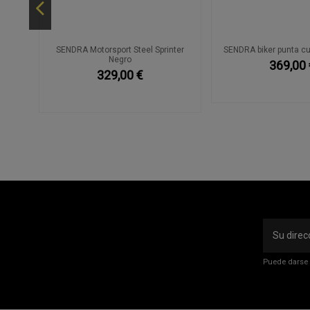
egro
SENDRA Motorsport Steel Sprinter
SENDRA biker punta c
Negro
369,00 
329,00 €
Puede darse 