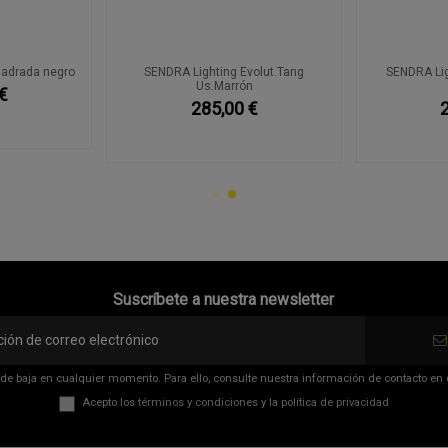
uadrada negro
SENDRA Lighting Evolut.Tang
SENDRA Li
Us.Marrón
€
285,00 €
Suscríbete a nuestra newsletter
de baja en cualquier momento. Para ello, consulte nuestra información de contacto en el
Acepto los
términos y condiciones
y la
política de privacidad