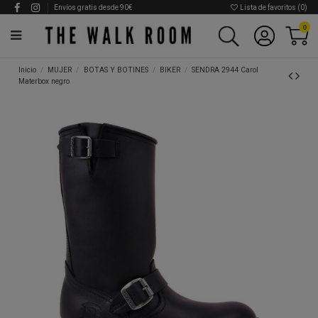
Envíos gratis desde 90€
Lista de favoritos (
0
)
0
Inicio
MUJER
BOTAS Y BOTINES
BIKER
SENDRA 2944 Carol
Materbox negro