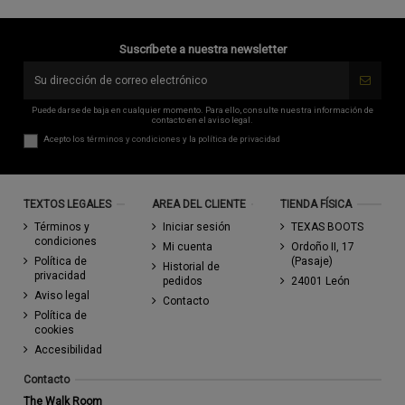
Suscríbete a nuestra newsletter
Puede darse de baja en cualquier momento. Para ello, consulte nuestra información de
contacto en el aviso legal.
Acepto los
términos y condiciones
y la
política de privacidad
TEXTOS LEGALES
AREA DEL CLIENTE
TIENDA FÍSICA
Términos y
Iniciar sesión
TEXAS BOOTS
condiciones
Mi cuenta
Ordoño II, 17
Política de
(Pasaje)
Historial de
privacidad
pedidos
24001 León
Aviso legal
Contacto
Política de
cookies
Accesibilidad
Contacto
The Walk Room