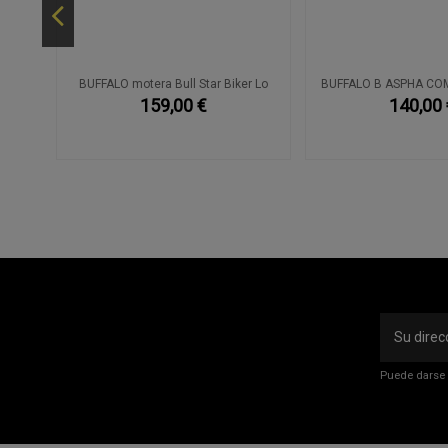
egro
BUFFALO motera Bull Star Biker Lo
BUFFALO B ASPHA CO
159,00 €
140,00 
Puede darse 