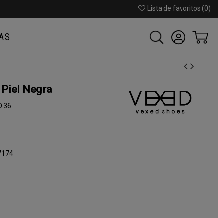
Lista de favoritos (
0
)
AS
Piel Negra
O.36
 7174