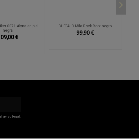
ker 0071 Alyna en piel
BUFFALO Mila Rock Boot negro
negra
99,90 €
109,00 €
 aviso legal.