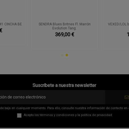
M1 CINCHA BE
SENDRA Blues Britnes Fl. Marrón
VEXED/LOL bi
Evolution Tang.
€
369,00 €
Suscríbete a nuestra newsletter
de baja en cualquier momento. Para ello, consulte nuestra información de contacto en el
Acepto los
términos y condiciones
y la
política de privacidad