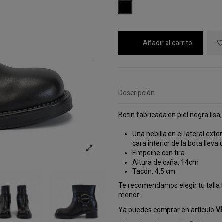
NEGRO
Añadir al carrito
Descripción
Botín fabricada en piel negra lisa, 
Una hebilla en el lateral exter
cara interior de la bota lleva 
Empeine con tira.
Altura de caña: 14cm
Tacón: 4,5 cm
Te recomendamos elegir tu talla h
menor.
Ya puedes comprar en artículo
V