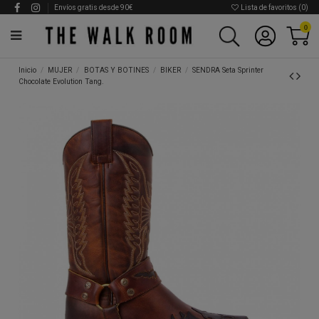
Envíos gratis desde 90€
Lista de favoritos (
0
)
0
Inicio
MUJER
BOTAS Y BOTINES
BIKER
SENDRA Seta Sprinter
Chocolate Evolution Tang.