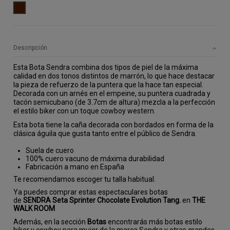
MARRON
Descripción
Esta Bota Sendra combina dos tipos de piel de la máxima 
calidad en dos tonos distintos de marrón, lo que hace destacar 
la pieza de refuerzo de la puntera que la hace tan especial. 
Decorada con un arnés en el empeine, su puntera cuadrada y 
tacón semicubano (de 3.7cm de altura) mezcla a la perfección 
el estilo biker con un toque cowboy western.
Esta bota tiene la caña decorada con bordados en forma de la 
clásica águila que gusta tanto entre el público de Sendra.
Suela de cuero
100% cuero vacuno de máxima durabilidad
Fabricación a mano en España
Te recomendamos escoger tu talla habitual.
Ya puedes comprar estas espectaculares botas
de
SENDRA Seta Sprinter Chocolate Evolution Tang.
en
THE
WALK ROOM
Además, en la sección
Botas
encontrarás más botas estilo
biker y cowboy para mujer de la marca Sendra y otras grandes