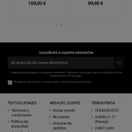
159,00 €
99,90 €
Suscríbete a nuestra newsletter
Puede darse de baja en cualquier momento. Para ello, consulte nuestra información de
contacto en el aviso legal.
Acepto los
términos y condiciones
y la
política de privacidad
TEXTOS LEGALES
AREA DEL CLIENTE
TIENDA FÍSICA
Términos y
Iniciar sesión
TEXAS BOOTS
condiciones
Mi cuenta
Ordoño II, 17
Política de
(Pasaje)
Historial de
privacidad
pedidos
24001 León