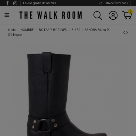
Envíos gratis desde 90€
Lista de favoritos (
0
)
0
Inicio
HOMBRE
BOTAS Y BOTINES
BIKER
SENDRA Blues Pull
Oil Negro