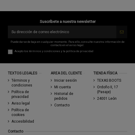
Suscríbete a nuestra newsletter
Puede darse de baja en cualquier momento. Para ello, consulte nuestra información de
contacto en el aviso legal.
Acepto los
términos y condiciones
y la
política de privacidad
TEXTOS LEGALES
AREA DEL CLIENTE
TIENDA FÍSICA
Términos y
Iniciar sesión
TEXAS BOOTS
condiciones
Mi cuenta
Ordoño II, 17
Política de
(Pasaje)
Historial de
privacidad
pedidos
24001 León
Aviso legal
Contacto
Política de
cookies
Accesibilidad
Contacto