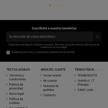
Suscríbete a nuestra newsletter
Puede darse de baja en cualquier momento. Para ello, consulte nuestra información de
contacto en el aviso legal.
Acepto los
términos y condiciones
y la
política de privacidad
TEXTOS LEGALES
AREA DEL CLIENTE
TIENDA FÍSICA
Términos y
Iniciar sesión
TEXAS BOOTS
condiciones
Mi cuenta
Ordoño II, 17
Política de
(Pasaje)
Historial de
privacidad
pedidos
24001 León
Aviso legal
Contacto
Política de
cookies