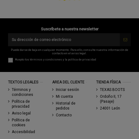
Suscríbete a nuestra newsletter
Puede darse de baja en cualquier momento. Para ello, consulte nuestra información de
contacto en el aviso legal.
Acepto los
términos y condiciones
y la
política de privacidad
TEXTOS LEGALES
AREA DEL CLIENTE
TIENDA FÍSICA
Términos y
Iniciar sesión
TEXAS BOOTS
condiciones
Mi cuenta
Ordoño II, 17
Política de
(Pasaje)
Historial de
privacidad
pedidos
24001 León
Aviso legal
Contacto
Política de
cookies
Accesibilidad