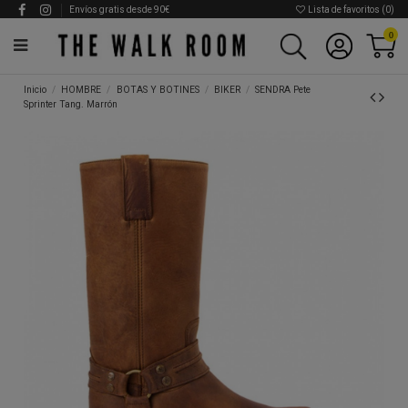
Envíos gratis desde 90€
Lista de favoritos (
0
)
0
Inicio
HOMBRE
BOTAS Y BOTINES
BIKER
SENDRA Pete
Sprinter Tang. Marrón