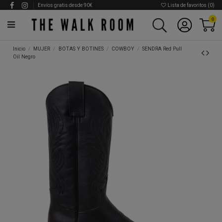
Envíos gratis desde 90€
Lista de favoritos (
0
)
0
Inicio
MUJER
BOTAS Y BOTINES
COWBOY
SENDRA Red Pull
Oil Negro