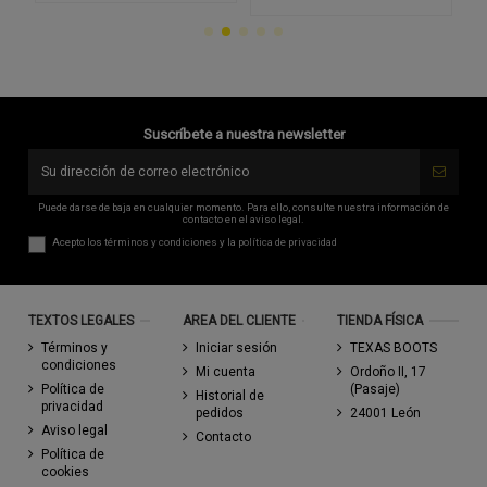
Suscríbete a nuestra newsletter
Puede darse de baja en cualquier momento. Para ello, consulte nuestra información de
contacto en el aviso legal.
Acepto los
términos y condiciones
y la
política de privacidad
TEXTOS LEGALES
AREA DEL CLIENTE
TIENDA FÍSICA
Términos y
Iniciar sesión
TEXAS BOOTS
condiciones
Mi cuenta
Ordoño II, 17
Política de
(Pasaje)
Historial de
privacidad
pedidos
24001 León
Aviso legal
Contacto
Política de
cookies