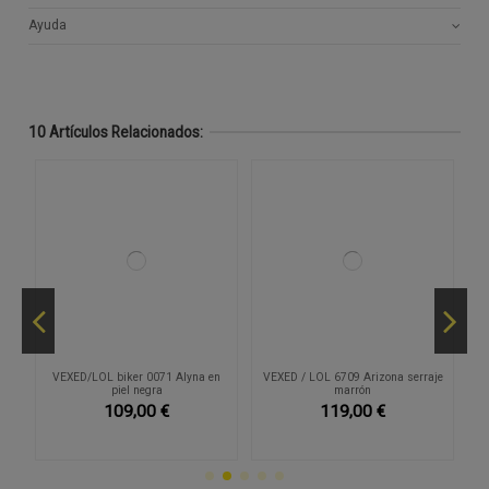
Ayuda
10 Artículos Relacionados:
mo
VEXED/LOL biker 0071 Alyna en
VEXED / LOL 6709 Arizona serraje
piel negra
marrón
109,00 €
119,00 €