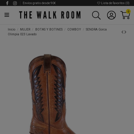
Envíos gratis desde 90€
Lista de favoritos (
0
)
0
Inicio
MUJER
BOTAS Y BOTINES
COWBOY
SENDRA Gorca
Olimpia 023 Lavado