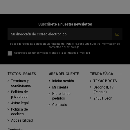
Suscríbete a nuestra newsletter
Puede darse de baja en cualquier momento. Para ello, consulte nuestra información de
contacto en el aviso legal.
Acepto los
términos y condiciones
y la
política de privacidad
TEXTOS LEGALES
AREA DEL CLIENTE
TIENDA FÍSICA
Términos y
Iniciar sesión
TEXAS BOOTS
condiciones
Mi cuenta
Ordoño II, 17
Política de
(Pasaje)
Historial de
privacidad
pedidos
24001 León
Aviso legal
Contacto
Política de
cookies
Accesibilidad