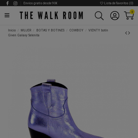
Envíos gratis desde 90€
Lista de favoritos (
0
)
0
Inicio
MUJER
BOTAS Y BOTINES
COWBOY
VIENTY botín
Given Galaxy Selenita