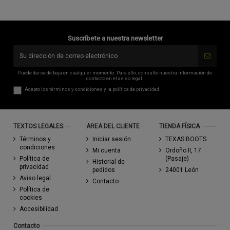
Suscríbete a nuestra newsletter
Puede darse de baja en cualquier momento. Para ello, consulte nuestra información de
contacto en el aviso legal.
Acepto los
términos y condiciones
y la
política de privacidad
TEXTOS LEGALES
AREA DEL CLIENTE
TIENDA FÍSICA
Términos y
Iniciar sesión
TEXAS BOOTS
condiciones
Mi cuenta
Ordoño II, 17
Política de
(Pasaje)
Historial de
privacidad
pedidos
24001 León
Aviso legal
Contacto
Política de
cookies
Accesibilidad
Contacto