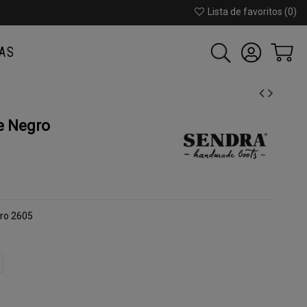
Lista de favoritos (
0
)
AS
e Negro
gro 2605