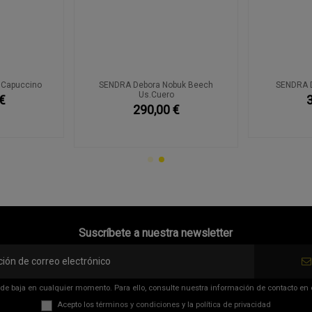
 Capuccino
SENDRA Debora Nobuk Beech
SENDRA D
Us.Cuero
€
290,00 €
Suscríbete a nuestra newsletter
de baja en cualquier momento. Para ello, consulte nuestra información de contacto en el
Acepto los
términos y condiciones
y la
política de privacidad