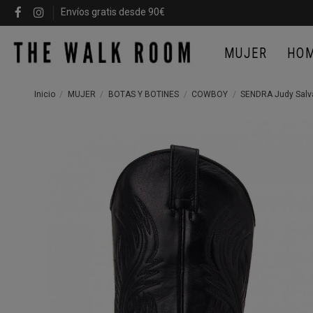
Envíos gratis desde 90€
MUJER
HO
Inicio
MUJER
BOTAS Y BOTINES
COWBOY
SENDRA Judy Salv