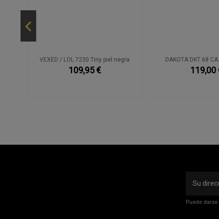
 333
VEXED / LOL 7230 Tiny piel negra
DAKOTA DKT 68 CA
109,95 €
119,00 
Puede darse 