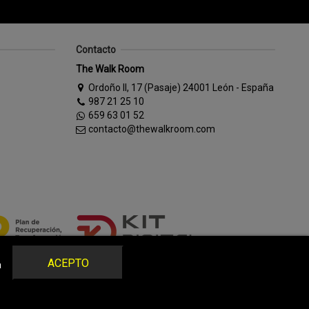
Contacto
The Walk Room
Ordoño II, 17 (Pasaje) 24001 León - España
987 21 25 10
659 63 01 52
contacto@thewalkroom.com
ACEPTO
a